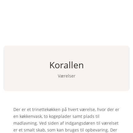
Kontakt

os
Dansk
English
Korallen
Værelser
Der er et trinettekøkken på hvert værelse, hvor der er
en køkkenvask, to kogeplader samt plads til
madlavning. Ved siden af indgangsdøren til værelset
er et smalt skab, som kan bruges til opbevaring. Der