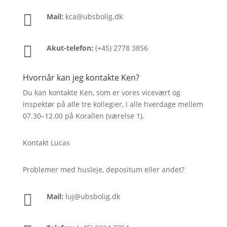

Mail:
kca@ubsbolig.dk

Akut-telefon:
(+45) 2778 3856
Hvornår kan jeg kontakte Ken?
Du kan kontakte Ken, som er vores vicevært og
inspektør på alle tre kollegier, i alle hverdage mellem
07.30–12.00 på Korallen (værelse 1).
Kontakt Lucas
Problemer med husleje, depositum eller andet?

Mail:
luj@ubsbolig.dk