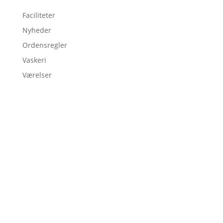
Faciliteter
Nyheder
Ordensregler
Vaskeri
Værelser

Ansøg om værelse

Ansøg om et værelse som RUC exchange
student

Gå til beboernes Facebook