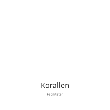
Forside
Fælles nyheder
Om Fonden
Kontakt
Vælg sprog:
Dansk
Korallen
Faciliteter